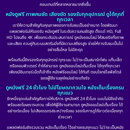
คอนเทนต์ที่หลากหลายมากยิ่งขึ้น
หนังดูฟรี ภาพคมชัด เสียงชัด รองรับทุกอุปกรณ์ ดูได้ทุกที่
ทุกเวลา
เราให้ความสำคัญกับคุณภาพของการรับชมเป็นอย่างมาก โดยพัฒนา
แพลตฟอร์มให้รองรับ หนังดูฟรี ในระดับความคมชัดสูง ตั้งแต่ HD, Full
HD ไปจนถึง 4K เพื่อยกระดับประสบการณ์ ดูหนังออนไลน์ ให้สมจริงทั้งภาพ
และเสียง ควบคู่กับระบบสตรีมมิ่งที่มีความเสถียรสูง ช่วยให้การรับชมเป็นไป
อย่างลื่นไหล ไม่มีสะดุด
พร้อมกันนี้ยังรองรับทุกอุปกรณ์ ทุกระบบ ไม่ว่าจะเป็นสมาร์ทโฟน แท็บเล็ต
หรือคอมพิวเตอร์ ทำให้สามารถ ดูหนังออนไลน์เต็มเรื่อง ได้ทุกที่ทุกเวลา
เพียงมีอินเทอร์เน็ตก็เข้าถึง หนังฟรีออนไลน์ ได้ทันที ตอบโจทย์ไลฟ์สไตล์
ของผู้ใช้งานยุคใหม่อย่างแท้จริง
ดูหนังฟรี 24 ชั่วโมง ไม่มีโฆษณากวนใจ หนังเต็มเรื่องครบ
ทุกแนว
อีกหนึ่งจุดเด่นสำคัญคือการให้บริการ ดูหนังฟรี 24 ชั่วโมง แบบไม่มีข้อจำกัด
พร้อมลดโฆษณารบกวน เพื่อให้ผู้ใช้งานสามารถ ดูหนังออนไลน์เต็มเรื่อง ได้
อย่างต่อเนื่อง ไม่เสียอรรถรสระหว่างรับชม รองรับการดูได้ยาวต่อเนื่องทุก
ช่วงเวลา
แพลตฟอร์มยังรวบรวม หนังเต็มเรื่อง ไว้อย่างครบทุกแนว ไม่ว่าจะเป็นหนัง