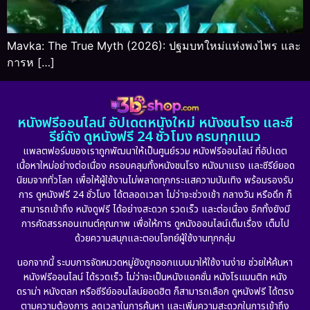
Mavka: The True Myth (2026): ปฐมบทใหม่แห่งพงไพร และ
การห […]
หนังฟรีออนไลน์ อัปเดตหนังใหม่ หนังชนโรง และซี
รีย์ดัง ดูหนังฟรี 24 ชั่วโมง ครบทุกแนว
แพลตฟอร์มของเราถูกพัฒนาให้เป็นศูนย์รวม หนังฟรีออนไลน์ ที่อัปเดต
เนื้อหาใหม่อย่างต่อเนื่อง ครอบคลุมทั้งหนังชนโรง หนังมาแรง และซีรีย์ยอด
นิยมจากทั่วโลก เพื่อให้ผู้ใช้งานไม่พลาดทุกกระแสความบันเทิง พร้อมรองรับ
การ ดูหนังฟรี 24 ชั่วโมง ได้ตลอดเวลา ไม่ว่าจะช่วงเช้า กลางวัน หรือดึก ก็
สามารถเข้าถึง หนังดูฟรี ได้อย่างสะดวก รวดเร็ว และต่อเนื่อง อีกทั้งยังมี
การคัดสรรคอนเทนต์คุณภาพ เพื่อให้การ ดูหนังออนไลน์เต็มเรื่อง เต็มไป
ด้วยความสนุกและตอบโจทย์ผู้ใช้งานทุกกลุ่ม
นอกจากนี้ ระบบการจัดหมวดหมู่ยังถูกออกแบบมาให้ใช้งานง่าย ช่วยให้ค้นหา
หนังฟรีออนไลน์ ได้รวดเร็ว ไม่ว่าจะเป็นหนังแอคชั่น หนังโรแมนติก หนัง
ดราม่า หนังตลก หรือซีรีย์ออนไลน์ยอดฮิต ก็สามารถเลือก ดูหนังฟรี ได้ตรง
ตามความต้องการ ลดเวลาในการค้นหา และเพิ่มความสะดวกในการเข้าถึง