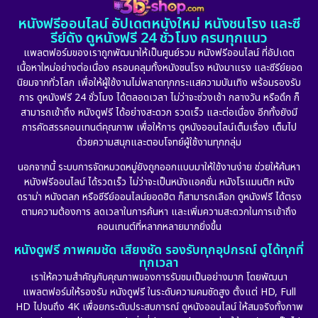
หนังฟรีออนไลน์ อัปเดตหนังใหม่ หนังชนโรง และซี
รีย์ดัง ดูหนังฟรี 24 ชั่วโมง ครบทุกแนว
แพลตฟอร์มของเราถูกพัฒนาให้เป็นศูนย์รวม หนังฟรีออนไลน์ ที่อัปเดต
เนื้อหาใหม่อย่างต่อเนื่อง ครอบคลุมทั้งหนังชนโรง หนังมาแรง และซีรีย์ยอด
นิยมจากทั่วโลก เพื่อให้ผู้ใช้งานไม่พลาดทุกกระแสความบันเทิง พร้อมรองรับ
การ ดูหนังฟรี 24 ชั่วโมง ได้ตลอดเวลา ไม่ว่าจะช่วงเช้า กลางวัน หรือดึก ก็
สามารถเข้าถึง หนังดูฟรี ได้อย่างสะดวก รวดเร็ว และต่อเนื่อง อีกทั้งยังมี
การคัดสรรคอนเทนต์คุณภาพ เพื่อให้การ ดูหนังออนไลน์เต็มเรื่อง เต็มไป
ด้วยความสนุกและตอบโจทย์ผู้ใช้งานทุกกลุ่ม
นอกจากนี้ ระบบการจัดหมวดหมู่ยังถูกออกแบบมาให้ใช้งานง่าย ช่วยให้ค้นหา
หนังฟรีออนไลน์ ได้รวดเร็ว ไม่ว่าจะเป็นหนังแอคชั่น หนังโรแมนติก หนัง
ดราม่า หนังตลก หรือซีรีย์ออนไลน์ยอดฮิต ก็สามารถเลือก ดูหนังฟรี ได้ตรง
ตามความต้องการ ลดเวลาในการค้นหา และเพิ่มความสะดวกในการเข้าถึง
คอนเทนต์ที่หลากหลายมากยิ่งขึ้น
หนังดูฟรี ภาพคมชัด เสียงชัด รองรับทุกอุปกรณ์ ดูได้ทุกที่
ทุกเวลา
เราให้ความสำคัญกับคุณภาพของการรับชมเป็นอย่างมาก โดยพัฒนา
แพลตฟอร์มให้รองรับ หนังดูฟรี ในระดับความคมชัดสูง ตั้งแต่ HD, Full
HD ไปจนถึง 4K เพื่อยกระดับประสบการณ์ ดูหนังออนไลน์ ให้สมจริงทั้งภาพ