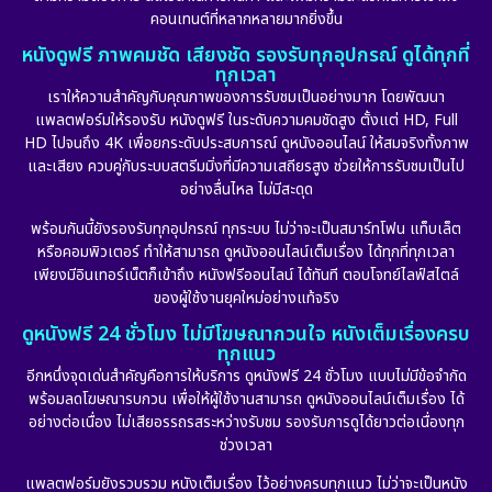
คอนเทนต์ที่หลากหลายมากยิ่งขึ้น
หนังดูฟรี ภาพคมชัด เสียงชัด รองรับทุกอุปกรณ์ ดูได้ทุกที่
ทุกเวลา
เราให้ความสำคัญกับคุณภาพของการรับชมเป็นอย่างมาก โดยพัฒนา
แพลตฟอร์มให้รองรับ หนังดูฟรี ในระดับความคมชัดสูง ตั้งแต่ HD, Full
HD ไปจนถึง 4K เพื่อยกระดับประสบการณ์ ดูหนังออนไลน์ ให้สมจริงทั้งภาพ
และเสียง ควบคู่กับระบบสตรีมมิ่งที่มีความเสถียรสูง ช่วยให้การรับชมเป็นไป
อย่างลื่นไหล ไม่มีสะดุด
พร้อมกันนี้ยังรองรับทุกอุปกรณ์ ทุกระบบ ไม่ว่าจะเป็นสมาร์ทโฟน แท็บเล็ต
หรือคอมพิวเตอร์ ทำให้สามารถ ดูหนังออนไลน์เต็มเรื่อง ได้ทุกที่ทุกเวลา
เพียงมีอินเทอร์เน็ตก็เข้าถึง หนังฟรีออนไลน์ ได้ทันที ตอบโจทย์ไลฟ์สไตล์
ของผู้ใช้งานยุคใหม่อย่างแท้จริง
ดูหนังฟรี 24 ชั่วโมง ไม่มีโฆษณากวนใจ หนังเต็มเรื่องครบ
ทุกแนว
อีกหนึ่งจุดเด่นสำคัญคือการให้บริการ ดูหนังฟรี 24 ชั่วโมง แบบไม่มีข้อจำกัด
พร้อมลดโฆษณารบกวน เพื่อให้ผู้ใช้งานสามารถ ดูหนังออนไลน์เต็มเรื่อง ได้
อย่างต่อเนื่อง ไม่เสียอรรถรสระหว่างรับชม รองรับการดูได้ยาวต่อเนื่องทุก
ช่วงเวลา
แพลตฟอร์มยังรวบรวม หนังเต็มเรื่อง ไว้อย่างครบทุกแนว ไม่ว่าจะเป็นหนัง