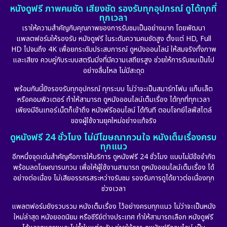
หนังดูฟรี ภาพคมชัด เสียงชัด รองรับทุกอุปกรณ์ ดูได้ทุกที่
ทุกเวลา
เราให้ความสำคัญกับคุณภาพของการรับชมเป็นอย่างมาก โดยพัฒนา
แพลตฟอร์มให้รองรับ หนังดูฟรี ในระดับความคมชัดสูง ตั้งแต่ HD, Full
HD ไปจนถึง 4K เพื่อยกระดับประสบการณ์ ดูหนังออนไลน์ ให้สมจริงทั้งภาพ
และเสียง ควบคู่กับระบบสตรีมมิ่งที่มีความเสถียรสูง ช่วยให้การรับชมเป็นไป
อย่างลื่นไหล ไม่มีสะดุด
พร้อมกันนี้ยังรองรับทุกอุปกรณ์ ทุกระบบ ไม่ว่าจะเป็นสมาร์ทโฟน แท็บเล็ต
หรือคอมพิวเตอร์ ทำให้สามารถ ดูหนังออนไลน์เต็มเรื่อง ได้ทุกที่ทุกเวลา
เพียงมีอินเทอร์เน็ตก็เข้าถึง หนังฟรีออนไลน์ ได้ทันที ตอบโจทย์ไลฟ์สไตล์
ของผู้ใช้งานยุคใหม่อย่างแท้จริง
ดูหนังฟรี 24 ชั่วโมง ไม่มีโฆษณากวนใจ หนังเต็มเรื่องครบ
ทุกแนว
อีกหนึ่งจุดเด่นสำคัญคือการให้บริการ ดูหนังฟรี 24 ชั่วโมง แบบไม่มีข้อจำกัด
พร้อมลดโฆษณารบกวน เพื่อให้ผู้ใช้งานสามารถ ดูหนังออนไลน์เต็มเรื่อง ได้
อย่างต่อเนื่อง ไม่เสียอรรถรสระหว่างรับชม รองรับการดูได้ยาวต่อเนื่องทุก
ช่วงเวลา
แพลตฟอร์มยังรวบรวม หนังเต็มเรื่อง ไว้อย่างครบทุกแนว ไม่ว่าจะเป็นหนัง
ใหม่ล่าสุด หนังยอดนิยม หรือซีรีย์ต่างประเทศ ทำให้สามารถเลือก หนังดูฟรี